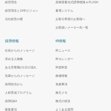
経営理念
高輝度蓄光式誘導標識 α‐FLASH
経営理念と10年ビジョン
蓄電システム
当社経営の礎
お取引希望のお客様へ
お取扱いメーカー先一覧
採用情報
IR情報
社長からのメッセージ
IRニュース
求める人物像
IRカレンダー
ある営業職の1日の流れ
IR資料室
先輩からのメッセージ
株価情報
採用担当から
免責事項
人材育成プログラム
株主メモ
採用Q&A
株式の状況
募集要項
よくある質問