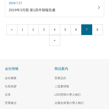
2018.7.27
2019年3月期 第1四半期報告書
«
1
2
3
4
5
6
7
8
»
会社情報
商品案内
会社概要
営業品目
社長挨拶
ご提案情報
沿革
LED照明の導入検討
営業拠点
太陽光発電の導入検討