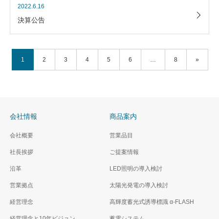
2022.6.16
決算公告
1
2
3
4
5
6
…
8
»
会社情報
商品案内
会社概要
営業品目
社長挨拶
ご提案情報
沿革
LED照明の導入検討
営業拠点
太陽光発電の導入検討
経営理念
高輝度蓄光式誘導標識 α‐FLASH
経営理念と10年ビジョン
蓄電システム