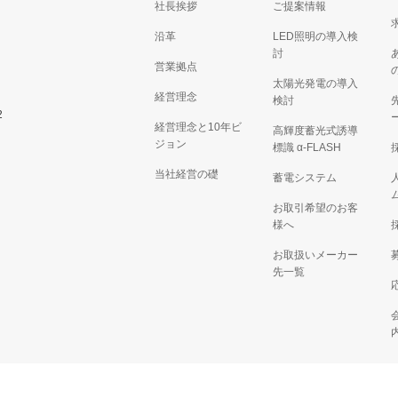
社長挨拶
ご提案情報
沿革
LED照明の導入検
討
営業拠点
太陽光発電の導入
経営理念
検討
2
経営理念と10年ビ
高輝度蓄光式誘導
ジョン
標識 α‐FLASH
当社経営の礎
蓄電システム
お取引希望のお客
様へ
お取扱いメーカー
先一覧