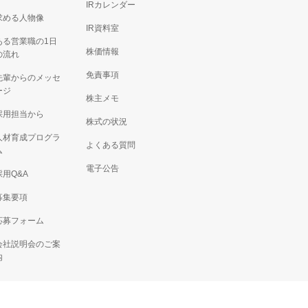
IRカレンダー
求める人物像
IR資料室
ある営業職の1日
株価情報
の流れ
免責事項
先輩からのメッセ
ージ
株主メモ
採用担当から
株式の状況
人材育成プログラ
よくある質問
ム
電子公告
採用Q&A
募集要項
応募フォーム
会社説明会のご案
内