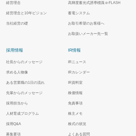
経営理念
高輝度蓄光式誘導標識 α‐FLASH
経営理念と10年ビジョン
蓄電システム
当社経営の礎
お取引希望のお客様へ
お取扱いメーカー先一覧
採用情報
IR情報
社長からのメッセージ
IRニュース
求める人物像
IRカレンダー
ある営業職の1日の流れ
IR資料室
先輩からのメッセージ
株価情報
採用担当から
免責事項
人材育成プログラム
株主メモ
採用Q&A
株式の状況
募集要項
よくある質問