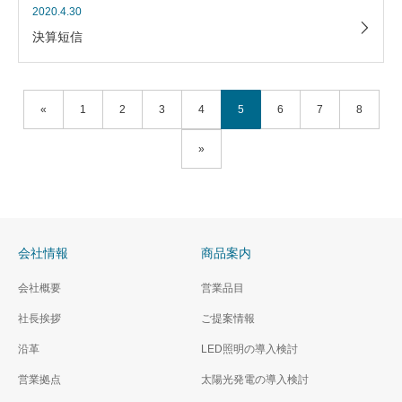
2020.4.30
決算短信
«
1
2
3
4
5
6
7
8
»
会社情報
商品案内
会社概要
営業品目
社長挨拶
ご提案情報
沿革
LED照明の導入検討
営業拠点
太陽光発電の導入検討