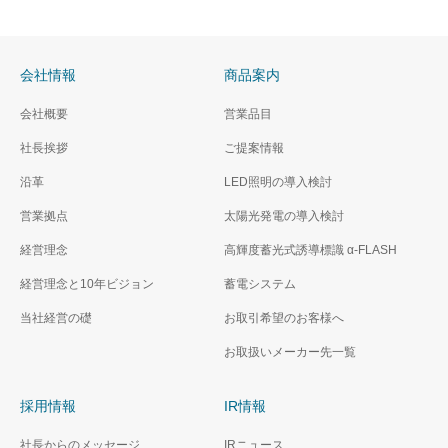
会社情報
商品案内
会社概要
営業品目
社長挨拶
ご提案情報
沿革
LED照明の導入検討
営業拠点
太陽光発電の導入検討
経営理念
高輝度蓄光式誘導標識 α‐FLASH
経営理念と10年ビジョン
蓄電システム
当社経営の礎
お取引希望のお客様へ
お取扱いメーカー先一覧
採用情報
IR情報
社長からのメッセージ
IRニュース