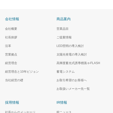
会社情報
商品案内
会社概要
営業品目
社長挨拶
ご提案情報
沿革
LED照明の導入検討
営業拠点
太陽光発電の導入検討
経営理念
高輝度蓄光式誘導標識 α‐FLASH
経営理念と10年ビジョン
蓄電システム
当社経営の礎
お取引希望のお客様へ
お取扱いメーカー先一覧
採用情報
IR情報
社長からのメッセージ
IRニュース