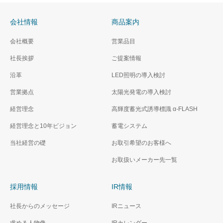
会社情報
商品案内
会社概要
営業品目
社長挨拶
ご提案情報
沿革
LED照明の導入検討
営業拠点
太陽光発電の導入検討
経営理念
高輝度蓄光式誘導標識 α‐FLASH
経営理念と10年ビジョン
蓄電システム
当社経営の礎
お取引希望のお客様へ
お取扱いメーカー先一覧
採用情報
IR情報
社長からのメッセージ
IRニュース