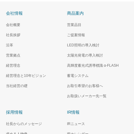
会社情報
商品案内
会社概要
営業品目
社長挨拶
ご提案情報
沿革
LED照明の導入検討
営業拠点
太陽光発電の導入検討
経営理念
高輝度蓄光式誘導標識 α‐FLASH
経営理念と10年ビジョン
蓄電システム
当社経営の礎
お取引希望のお客様へ
お取扱いメーカー先一覧
採用情報
IR情報
社長からのメッセージ
IRニュース