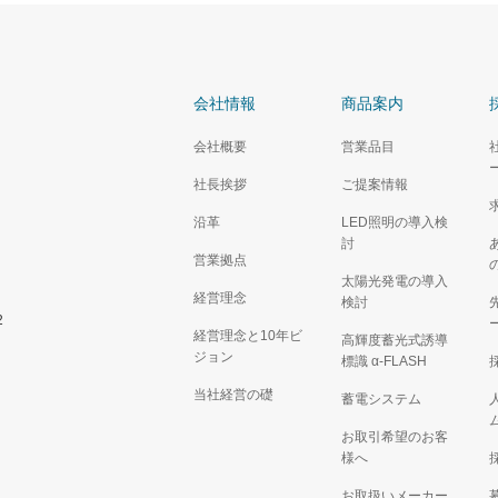
会社情報
商品案内
会社概要
営業品目
社長挨拶
ご提案情報
沿革
LED照明の導入検
討
営業拠点
太陽光発電の導入
経営理念
検討
2
経営理念と10年ビ
高輝度蓄光式誘導
ジョン
標識 α‐FLASH
当社経営の礎
蓄電システム
お取引希望のお客
様へ
お取扱いメーカー