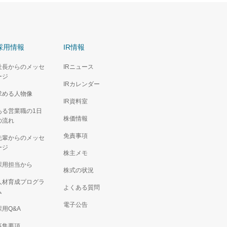
採用情報
IR情報
社長からのメッセ
IRニュース
ージ
IRカレンダー
求める人物像
IR資料室
ある営業職の1日
株価情報
の流れ
免責事項
先輩からのメッセ
ージ
株主メモ
採用担当から
株式の状況
人材育成プログラ
よくある質問
ム
電子公告
採用Q&A
募集要項