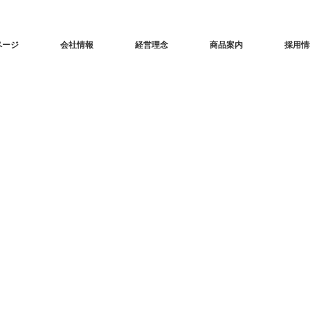
ページ
会社情報
経営理念
商品案内
採用情
決算公告