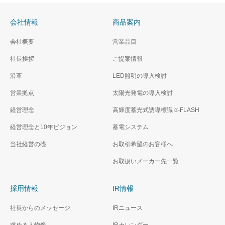
会社情報
商品案内
会社概要
営業品目
社長挨拶
ご提案情報
沿革
LED照明の導入検討
営業拠点
太陽光発電の導入検討
経営理念
高輝度蓄光式誘導標識 α‐FLASH
経営理念と10年ビジョン
蓄電システム
当社経営の礎
お取引希望のお客様へ
お取扱いメーカー先一覧
採用情報
IR情報
社長からのメッセージ
IRニュース