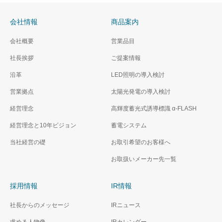
会社情報
商品案内
会社概要
営業品目
社長挨拶
ご提案情報
沿革
LED照明の導入検討
営業拠点
太陽光発電の導入検討
経営理念
高輝度蓄光式誘導標識 α‐FLASH
経営理念と10年ビジョン
蓄電システム
当社経営の礎
お取引希望のお客様へ
お取扱いメーカー先一覧
採用情報
IR情報
社長からのメッセージ
IRニュース