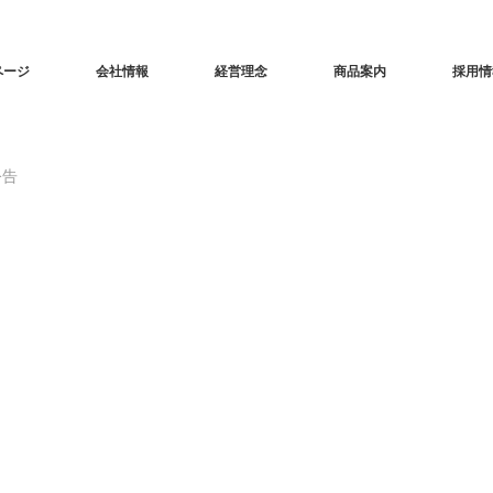
ページ
会社情報
経営理念
商品案内
採用情
公告
につき株券提出公告