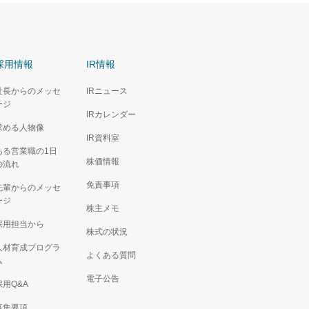
採用情報
IR情報
社長からのメッセ
IRニュース
ージ
IRカレンダー
求める人物像
IR資料室
ある営業職の1日
株価情報
の流れ
免責事項
先輩からのメッセ
ージ
株主メモ
採用担当から
株式の状況
人材育成プログラ
よくある質問
ム
電子公告
採用Q&A
募集要項