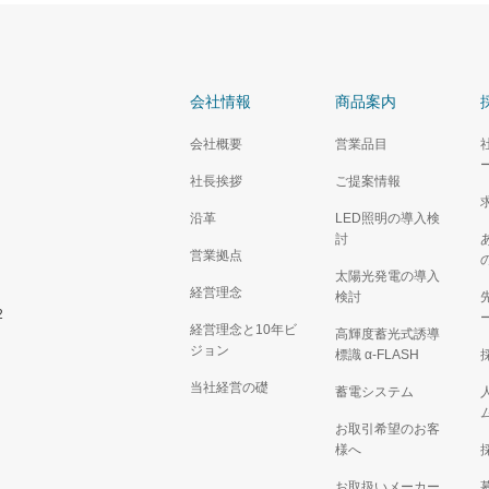
会社情報
商品案内
会社概要
営業品目
社長挨拶
ご提案情報
沿革
LED照明の導入検
討
営業拠点
太陽光発電の導入
経営理念
検討
2
経営理念と10年ビ
高輝度蓄光式誘導
ジョン
標識 α‐FLASH
当社経営の礎
蓄電システム
お取引希望のお客
様へ
お取扱いメーカー