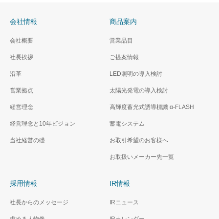
会社情報
商品案内
会社概要
営業品目
社長挨拶
ご提案情報
沿革
LED照明の導入検討
営業拠点
太陽光発電の導入検討
経営理念
高輝度蓄光式誘導標識 α‐FLASH
経営理念と10年ビジョン
蓄電システム
当社経営の礎
お取引希望のお客様へ
お取扱いメーカー先一覧
採用情報
IR情報
社長からのメッセージ
IRニュース