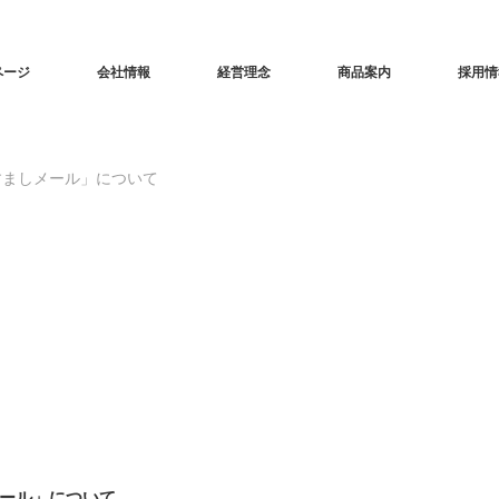
ページ
会社情報
経営理念
商品案内
採用情
すましメール」について
なりすましメール」について
ール」について