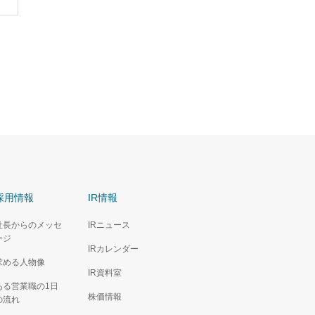
採用情報
IR情報
社長からのメッセ
IRニュース
ージ
IRカレンダー
求める人物像
IR資料室
ある営業職の1日
株価情報
の流れ