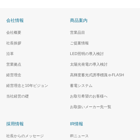
会社情報
商品案内
会社概要
営業品目
社長挨拶
ご提案情報
沿革
LED照明の導入検討
営業拠点
太陽光発電の導入検討
経営理念
高輝度蓄光式誘導標識 α‐FLASH
経営理念と10年ビジョン
蓄電システム
当社経営の礎
お取引希望のお客様へ
お取扱いメーカー先一覧
採用情報
IR情報
社長からのメッセージ
IRニュース