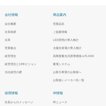
会社情報
商品案内
会社概要
営業品目
社長挨拶
ご提案情報
沿革
LED照明の導入検討
営業拠点
太陽光発電の導入検討
経営理念
高輝度蓄光式誘導標識 α‐FLASH
経営理念と10年ビジョン
蓄電システム
当社経営の礎
お取引希望のお客様へ
お取扱いメーカー先一覧
採用情報
IR情報
社長からのメッセージ
IRニュース