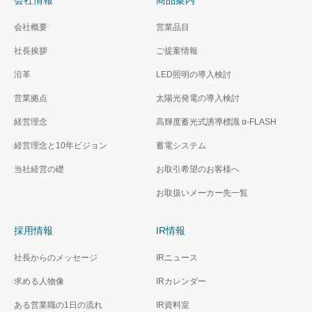
会社情報
商品案内
会社概要
営業品目
社長挨拶
ご提案情報
沿革
LED照明の導入検討
営業拠点
太陽光発電の導入検討
経営理念
高輝度蓄光式誘導標識 α‐FLASH
経営理念と10年ビジョン
蓄電システム
当社経営の礎
お取引希望のお客様へ
お取扱いメーカー先一覧
採用情報
IR情報
社長からのメッセージ
IRニュース
求める人物像
IRカレンダー
ある営業職の1日の流れ
IR資料室