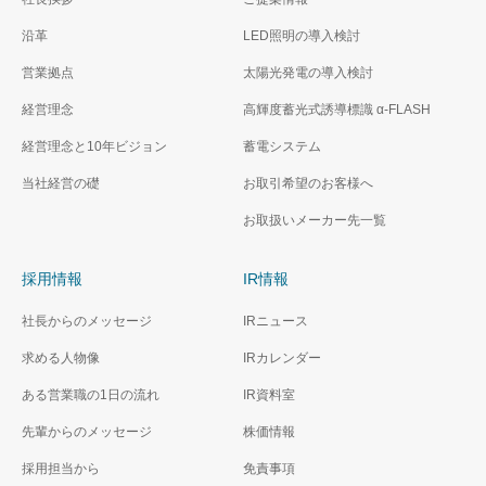
沿革
LED照明の導入検討
営業拠点
太陽光発電の導入検討
経営理念
高輝度蓄光式誘導標識 α‐FLASH
経営理念と10年ビジョン
蓄電システム
当社経営の礎
お取引希望のお客様へ
お取扱いメーカー先一覧
採用情報
IR情報
社長からのメッセージ
IRニュース
求める人物像
IRカレンダー
ある営業職の1日の流れ
IR資料室
先輩からのメッセージ
株価情報
採用担当から
免責事項